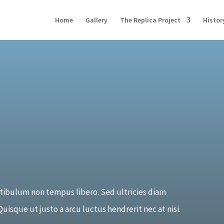
Home
Gallery
The Replica Project
Histor
stibulum non tempus libero. Sed ultricies diam
uisque ut justo a arcu luctus hendrerit nec at nisi.